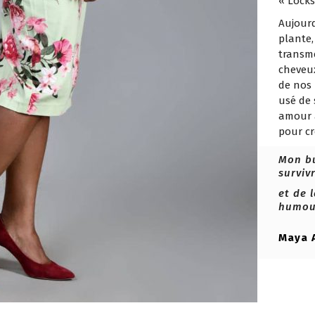
« Locks
Aujourd
plante,
transme
cheveux
de nos 
usé de 
amour a
pour cr
Mon bu
surviv
et de 
humour
Maya 