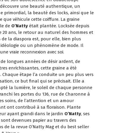
e découvre une beauté authentique, un
 primordial, la beauté des locks, ainsi que le
 que véhicule cette coiffure. La graine
lle de
O’Natty
était plantée. Locksée depuis
 20 ans, le retour au naturel des hommes et
de la diaspora est, pour elle, bien plus
 idéologie ou un phénomène de mode. Il
d’une vraie reconnexion avec soi.
de longues années de désir ardent, de
res enrichissantes, cette graine a été
. Chaque étape l’a conduite un peu plus vers
sation, ce but final qui se précisait. Elle a
pté la lumière, le soleil de chaque personne
ranchi les portes du 136, rue de Charonne à
Des soins, de l’attention et un amour
t ont contribué à sa floraison. Plante
ieur ayant grandi dans le jardin
O’Natty
, ses
s sont devenues papier au travers des
 de la revue O’Natty Mag et du best seller