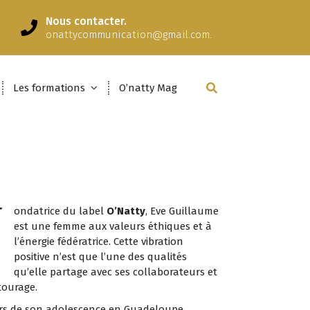
Nous contacter.
onattycommunication@gmail.com.
Les formations
O’natty Mag
F
ondatrice du label
O’Natty
, Eve Guillaume
est une femme aux valeurs éthiques et à
l’énergie fédératrice. Cette vibration
positive n’est que l’une des qualités
qu’elle partage avec ses collaborateurs et
tourage.
ors de son adolescence en Guadeloupe