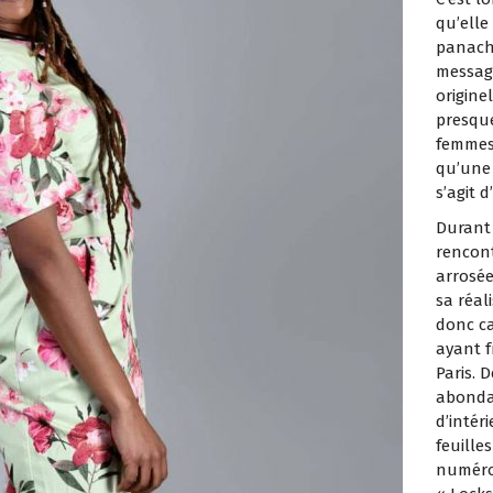
qu’ell
panache
message
origine
presque
femmes 
qu’une
s’agit 
Durant 
rencont
arrosée
sa réali
donc ca
ayant f
Paris. 
abondan
d’intér
feuille
numéros