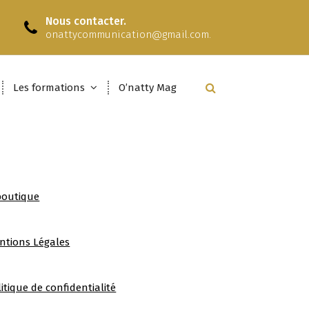
Nous contacter.
onattycommunication@gmail.com.
Les formations
O’natty Mag
boutique
ntions Légales
itique de confidentialité